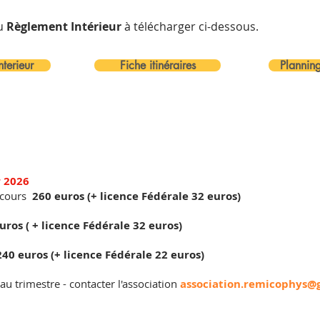
du
Règlement Intérieur
à télécharger ci-dessous
.
terieur
Fiche itinéraires
Planni
r 2026
s cours
260 euros (+ licence Fédérale 32 euros)
uros ( + licence Fédérale 32 euros)
240 euros
(+ licence Fédérale 22 euros)
 au trimestre - contacter l'association
association.remicophys@