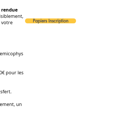
e rendue
lisiblement,
Papiers Inscription
 votre
 Remicophys
0€ pour les
sfert.
irement, un