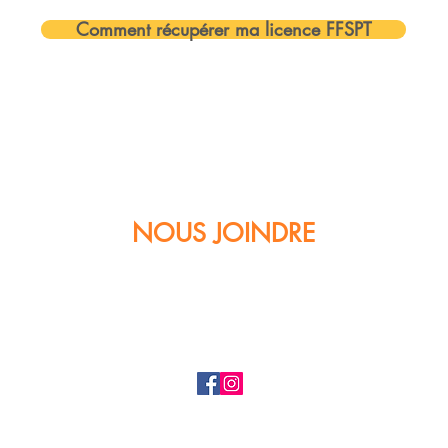
Comment récupérer ma licence FFSPT
NOUS JOINDRE
47, rue du hameau 95310 St Ouen l'Aumône
association.remicophys@gmail.com
T : 06 28 35 43 89
Consultez notre politique de confidentialité
© 2023 REMICOPHYS