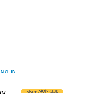
N CLUB
.
Tutoriel MON CLUB
024
).