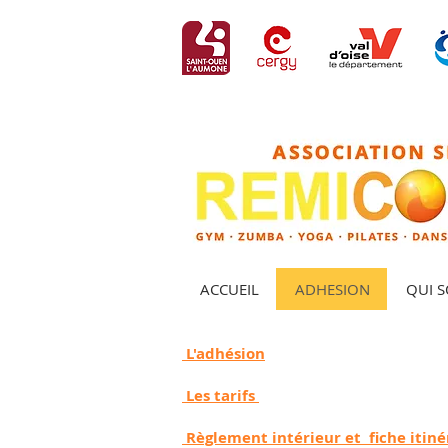
ACCUEIL
ADHESION
QUI 
L'adhésion
Les tarifs
R
èglement intérieur et fiche itiné