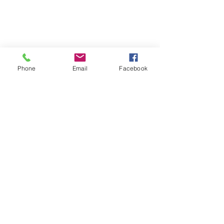
Phone
Email
Facebook
NOUS JOINDRE
47, rue du hameau 95310 St Ouen l'Aumône
association.remicophys@gmail.com